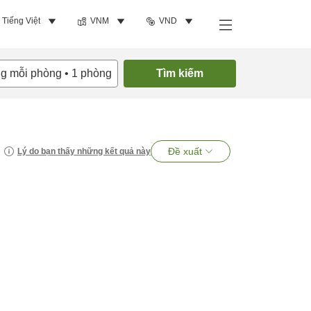
Tiếng Việt
VNM
VND
ng mỗi phòng
•
1
phòng
Tìm kiếm
Đề xuất
Lý do bạn thấy những kết quả này