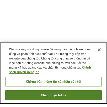
Website này sử dụng cookie để nâng cao trải nghiệm người
dùng và phân tích hiệu suất với lưu lượng truy cập trên
website của chúng tôi. Chúng tôi cũng chia sẻ thông tin về
việc bạn sử dụng website của chúng tôi với các đối tác
mạng xã hội, quảng cáo và phân tích của chúng tôi.
Chính
sách quyền riêng tư
Không bán thông tin cá nhân của tôi
Chấp nhận tất cả
Quay lại trang trước