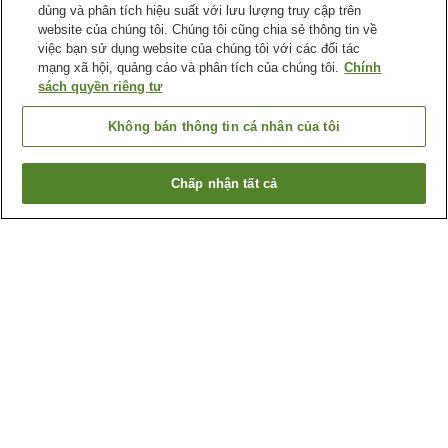
dùng và phân tích hiệu suất với lưu lượng truy cập trên
website của chúng tôi. Chúng tôi cũng chia sẻ thông tin về
việc bạn sử dụng website của chúng tôi với các đối tác
mạng xã hội, quảng cáo và phân tích của chúng tôi.
Chính
sách quyền riêng tư
Không bán thông tin cá nhân của tôi
Chấp nhận tất cả
Quay lại trang trước
1 cơ sở lưu trú
Lý do bạn thấy những kết quả này