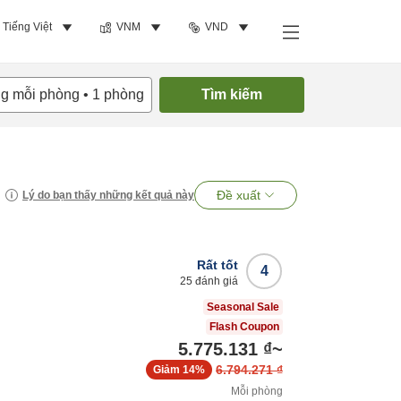
Tiếng Việt
VNM
VND
ng mỗi phòng
•
1
phòng
Tìm kiếm
Đề xuất
Lý do bạn thấy những kết quả này
Rất tốt
4
25
đánh giá
Seasonal Sale
Flash Coupon
5.775.131 ₫
~
6.794.271 ₫
Giảm
14%
Mỗi phòng