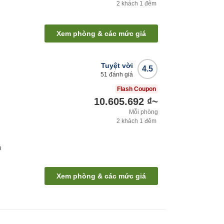
2
khách
1
đêm
Xem phòng & các mức giá
Tuyệt vời
4.5
51
đánh giá
Flash Coupon
10.605.692 ₫
~
Mỗi phòng
2
khách
1
đêm
h
Xem phòng & các mức giá