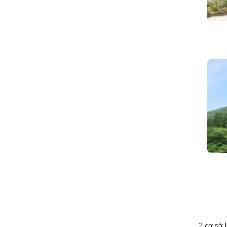
2
cơ sở l