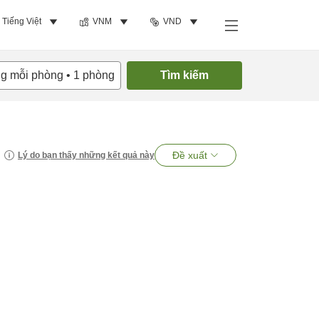
Tiếng Việt
VNM
VND
ng mỗi phòng
•
1
phòng
Tìm kiếm
Đề xuất
Lý do bạn thấy những kết quả này