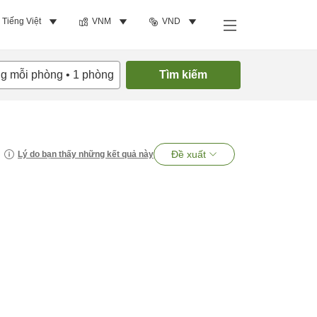
Tiếng Việt
VNM
VND
ng mỗi phòng
•
1
phòng
Tìm kiếm
Đề xuất
Lý do bạn thấy những kết quả này