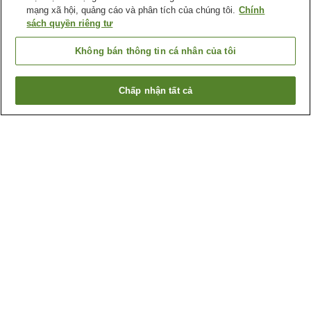
mạng xã hội, quảng cáo và phân tích của chúng tôi.
Chính
sách quyền riêng tư
Không bán thông tin cá nhân của tôi
Chấp nhận tất cả
Quay lại trang trước
2
cơ sở lưu trú
Lý do bạn thấy những kết quả này