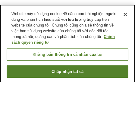
Website này sử dụng cookie để nâng cao trải nghiệm người
dùng và phân tích hiệu suất với lưu lượng truy cập trên
website của chúng tôi. Chúng tôi cũng chia sẻ thông tin về
việc bạn sử dụng website của chúng tôi với các đối tác
mạng xã hội, quảng cáo và phân tích của chúng tôi.
Chính
sách quyền riêng tư
Không bán thông tin cá nhân của tôi
Chấp nhận tất cả
Quay lại trang trước