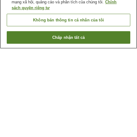
mạng xã hội, quảng cáo và phân tích của chúng tôi.
Chính
sách quyền riêng tư
Không bán thông tin cá nhân của tôi
Chấp nhận tất cả
Quay lại trang trước
3
cơ sở lưu trú
Lý do bạn thấy những kết quả này