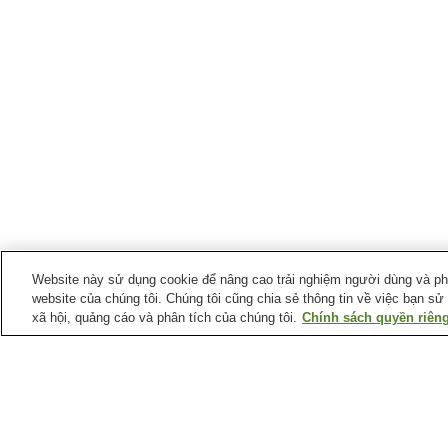
Website này sử dụng cookie để nâng cao trải nghiệm người dùng và phân
website của chúng tôi. Chúng tôi cũng chia sẻ thông tin về việc bạn sử
xã hội, quảng cáo và phân tích của chúng tôi.
Chính sách quyền riêng
Suối nước nóng tại
Tỉnh Miyagi
Làng suối nước nóng
Suối nước nóng Aoshim
Kurikoma Kogen
Suối nước nóng Higashi
Suối nước nóng
Naruko
Kamasaki