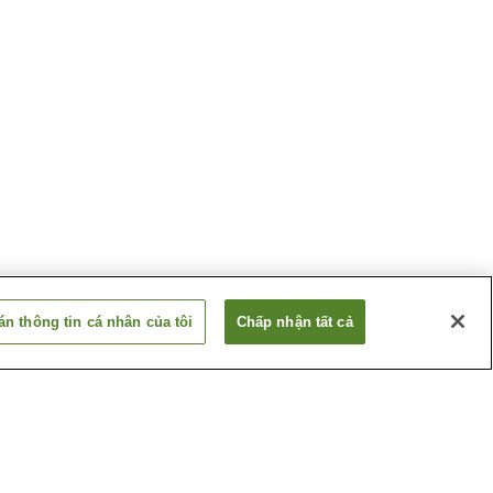
n thông tin cá nhân của tôi
Chấp nhận tất cả
 Gaga
Suối nước nóng
Hanayama
Kitago
Suối nước nóng Kiyotake