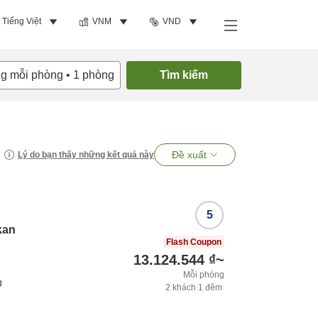
Tiếng Việt
VNM
VND
ng mỗi phòng
•
1
phòng
Tìm kiếm
Đề xuất
Lý do bạn thấy những kết quả này
5
kan
Flash Coupon
13.124.544 ₫
~
Mỗi phòng
g
2
khách
1
đêm