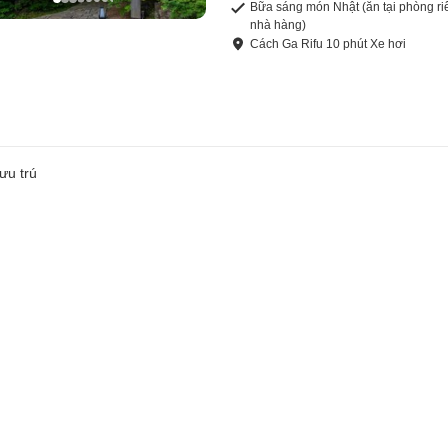
Bữa sáng món Nhật (ăn tại phòng ri
nhà hàng)
Cách
Ga Rifu
10
phút
Xe hơi
ưu trú