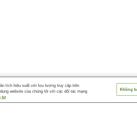
 tích hiệu suất với lưu lượng truy cập trên
Không bá
 dụng website của chúng tôi với các đối tác mạng
 tư
a
Suối nước nóng Akiu
Suối nước nóng Aone
Suối nước nóng
Suối nước nóng Kawatabi
Suối nước nóng
Suối nước nóng 
Kesennuma