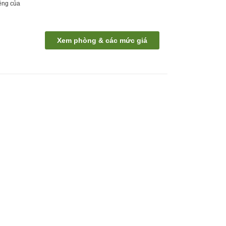
êng của
Xem phòng & các mức giá