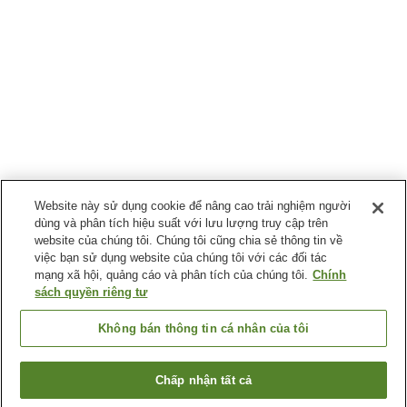
Website này sử dụng cookie để nâng cao trải nghiệm người
dùng và phân tích hiệu suất với lưu lượng truy cập trên
website của chúng tôi. Chúng tôi cũng chia sẻ thông tin về
việc bạn sử dụng website của chúng tôi với các đối tác
mạng xã hội, quảng cáo và phân tích của chúng tôi.
Chính
sách quyền riêng tư
Không bán thông tin cá nhân của tôi
Chấp nhận tất cả
Quay lại trang trước