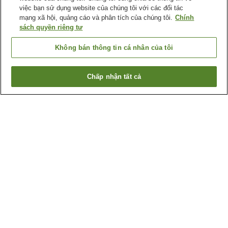
việc bạn sử dụng website của chúng tôi với các đối tác
mạng xã hội, quảng cáo và phân tích của chúng tôi.
Chính
sách quyền riêng tư
Không bán thông tin cá nhân của tôi
Chấp nhận tất cả
Quay lại trang trước
5
cơ sở lưu trú
Lý do bạn thấy những kết quả này