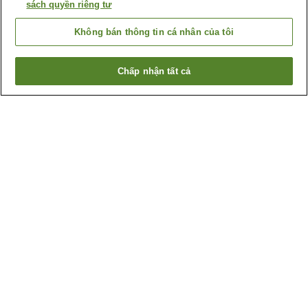
sách quyền riêng tư
Không bán thông tin cá nhân của tôi
Chấp nhận tất cả
Quay lại trang trước
5
cơ sở lưu trú
Lý do bạn thấy những kết quả này