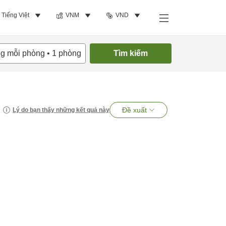
Tiếng Việt
VNM
VND
ng mỗi phòng
•
1
phòng
Tìm kiếm
Đề xuất
Lý do bạn thấy những kết quả này