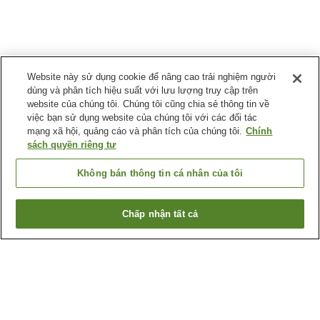
Website này sử dụng cookie để nâng cao trải nghiệm người
dùng và phân tích hiệu suất với lưu lượng truy cập trên
website của chúng tôi. Chúng tôi cũng chia sẻ thông tin về
việc bạn sử dụng website của chúng tôi với các đối tác
mạng xã hội, quảng cáo và phân tích của chúng tôi.
Chính
sách quyền riêng tư
Không bán thông tin cá nhân của tôi
Chấp nhận tất cả
Quay lại trang trước