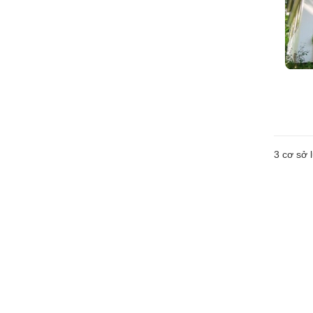
3
cơ sở l