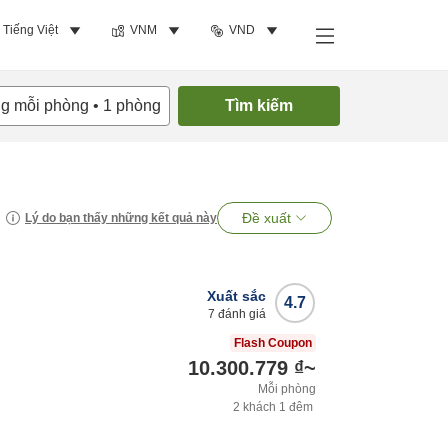
Tiếng Việt
VNM
VND
ng mỗi phòng
•
1
phòng
Tìm kiếm
Đề xuất
Lý do bạn thấy những kết quả này
Xuất sắc
4.7
7
đánh giá
Flash Coupon
10.300.779 ₫
~
Mỗi phòng
2
khách
1
đêm