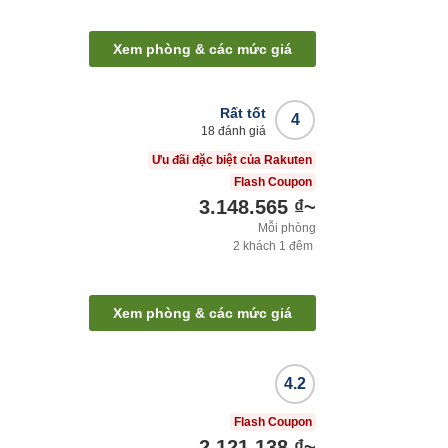
Xem phòng & các mức giá
Rất tốt
4
18
đánh giá
Ưu đãi đặc biệt của Rakuten
Flash Coupon
3.148.565 ₫
~
Mỗi phòng
2
khách
1
đêm
Xem phòng & các mức giá
4.2
Flash Coupon
2.121.138 ₫
~