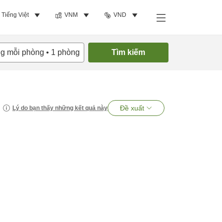
Tiếng Việt
VNM
VND
ng mỗi phòng
•
1
phòng
Tìm kiếm
Đề xuất
Lý do bạn thấy những kết quả này