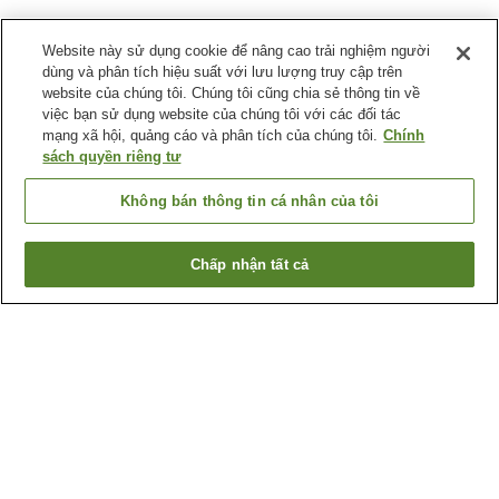
Website này sử dụng cookie để nâng cao trải nghiệm người
dùng và phân tích hiệu suất với lưu lượng truy cập trên
website của chúng tôi. Chúng tôi cũng chia sẻ thông tin về
việc bạn sử dụng website của chúng tôi với các đối tác
mạng xã hội, quảng cáo và phân tích của chúng tôi.
Chính
sách quyền riêng tư
Không bán thông tin cá nhân của tôi
Chấp nhận tất cả
Quay lại trang trước