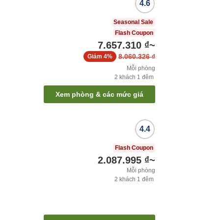
4.6
Seasonal Sale
Flash Coupon
7.657.310 ₫
~
8.060.326 ₫
Giảm
4%
Mỗi phòng
2
khách
1
đêm
Xem phòng & các mức giá
4.4
Flash Coupon
2.087.995 ₫
~
Mỗi phòng
2
khách
1
đêm