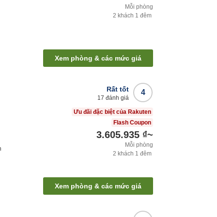
Mỗi phòng
2
khách
1
đêm
Xem phòng & các mức giá
Rất tốt
4
17
đánh giá
Ưu đãi đặc biệt của Rakuten
Flash Coupon
3.605.935 ₫
~
Mỗi phòng
h
2
khách
1
đêm
Xem phòng & các mức giá