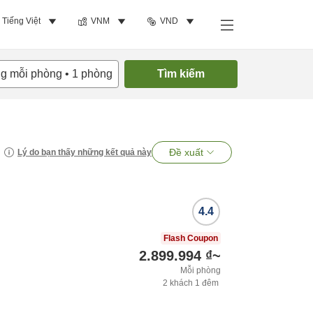
Tiếng Việt
VNM
VND
ng mỗi phòng
•
1
phòng
Tìm kiếm
Đề xuất
Lý do bạn thấy những kết quả này
4.4
Flash Coupon
2.899.994 ₫
~
Mỗi phòng
2
khách
1
đêm