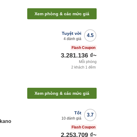
Xem phòng & các mức giá
Tuyệt vời
4.5
4
đánh giá
Flash Coupon
3.281.136 ₫
~
Mỗi phòng
2
khách
1
đêm
Xem phòng & các mức giá
Tốt
3.7
10
đánh giá
akano
Flash Coupon
2.253.709 ₫
~