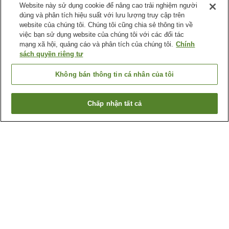
Website này sử dụng cookie để nâng cao trải nghiệm người
dùng và phân tích hiệu suất với lưu lượng truy cập trên
website của chúng tôi. Chúng tôi cũng chia sẻ thông tin về
việc bạn sử dụng website của chúng tôi với các đối tác
mạng xã hội, quảng cáo và phân tích của chúng tôi.
Chính
sách quyền riêng tư
Không bán thông tin cá nhân của tôi
Chấp nhận tất cả
Quay lại trang trước