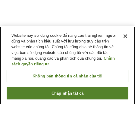
Website này sử dụng cookie để nâng cao trải nghiệm người
dùng và phân tích hiệu suất với lưu lượng truy cập trên
website của chúng tôi. Chúng tôi cũng chia sẻ thông tin về
việc bạn sử dụng website của chúng tôi với các đối tác
mạng xã hội, quảng cáo và phân tích của chúng tôi.
Chính
sách quyền riêng tư
Không bán thông tin cá nhân của tôi
Chấp nhận tất cả
Quay lại trang trước