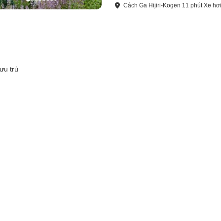
Cách
Ga Hijiri-Kogen
11
phút
Xe hơ
ưu trú