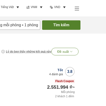
Tiếng Việt
VNM
VND
ng mỗi phòng
•
1
phòng
Tìm kiếm
Đề xuất
Lý do bạn thấy những kết quả này
Tốt
3.8
4
đánh giá
Flash Coupon
2.551.994 ₫
~
Mỗi phòng
2
khách
1
đêm