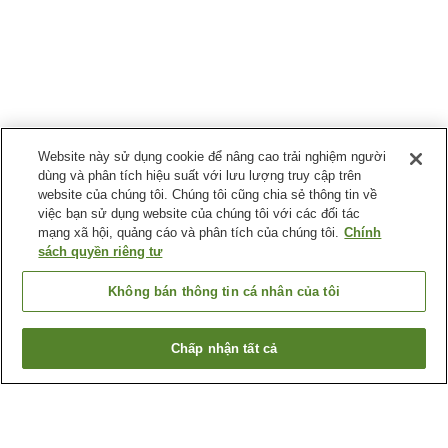
Website này sử dụng cookie để nâng cao trải nghiệm người
dùng và phân tích hiệu suất với lưu lượng truy cập trên
website của chúng tôi. Chúng tôi cũng chia sẻ thông tin về
việc bạn sử dụng website của chúng tôi với các đối tác
mạng xã hội, quảng cáo và phân tích của chúng tôi.
Chính
sách quyền riêng tư
Không bán thông tin cá nhân của tôi
Chấp nhận tất cả
Quay lại trang trước