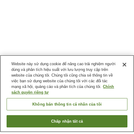
Website này sử dụng cookie để nâng cao trải nghiệm người
dùng và phân tích hiệu suất với lưu lượng truy cập trên
website của chúng tôi. Chúng tôi cũng chia sẻ thông tin về
việc bạn sử dụng website của chúng tôi với các đối tác
mạng xã hội, quảng cáo và phân tích của chúng tôi.
Chính
sách quyền riêng tư
Không bán thông tin cá nhân của tôi
Chấp nhận tất cả
Quay lại trang trước