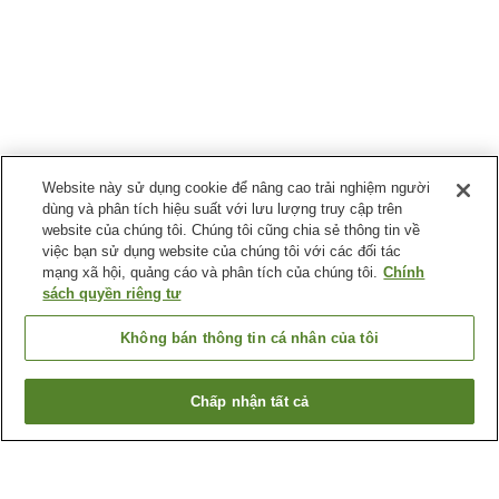
Website này sử dụng cookie để nâng cao trải nghiệm người
dùng và phân tích hiệu suất với lưu lượng truy cập trên
website của chúng tôi. Chúng tôi cũng chia sẻ thông tin về
việc bạn sử dụng website của chúng tôi với các đối tác
mạng xã hội, quảng cáo và phân tích của chúng tôi.
Chính
sách quyền riêng tư
Không bán thông tin cá nhân của tôi
Chấp nhận tất cả
Quay lại trang trước