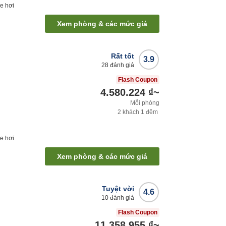
e hơi
Xem phòng & các mức giá
Rất tốt
3.9
28
đánh giá
Flash Coupon
4.580.224 ₫
~
Mỗi phòng
2
khách
1
đêm
e hơi
Xem phòng & các mức giá
Tuyệt vời
4.6
10
đánh giá
Flash Coupon
11.358.955 ₫
~