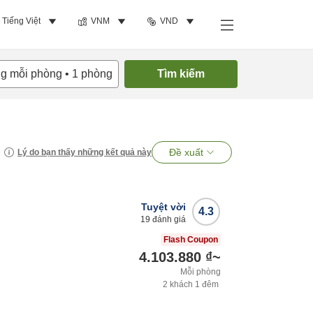
Tiếng Việt
VNM
VND
ng mỗi phòng
•
1
phòng
Tìm kiếm
Đề xuất
Lý do bạn thấy những kết quả này
Tuyệt vời
4.3
19
đánh giá
Flash Coupon
4.103.880 ₫
~
Mỗi phòng
2
khách
1
đêm