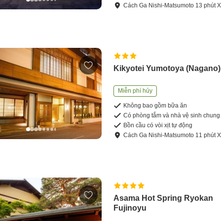
Cách
Ga Nishi-Matsumoto
13
phút
X
Kikyotei Yumotoya (Nagano)
Miễn phí hủy
Không bao gồm bữa ăn
Có phòng tắm và nhà vệ sinh chung
Bồn cầu có vòi xịt tự động
Cách
Ga Nishi-Matsumoto
11
phút
X
Asama Hot Spring Ryokan
Fujinoyu