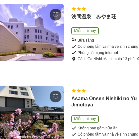
浅間温泉 みやま荘
Miễn phí hủy
Bữa sáng
Có phòng tắm và nhà vệ sinh chung
Phòng có mạng internet
Cách
Ga Nishi-Matsumoto
13
phút
X
Asama Onsen Nishiki no Yu
Jimotoya
Miễn phí hủy
Không bao gồm bữa ăn
Có phòng tắm và nhà vệ sinh chung