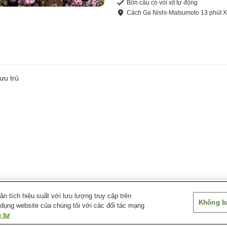
Bồn cầu có vòi xịt tự động
Cách
Ga Nishi-Matsumoto
13
phút
X
ưu trú
 tích hiệu suất với lưu lượng truy cập trên
Không bá
 dụng website của chúng tôi với các đối tác mạng
 tư