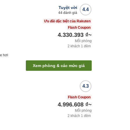
Tuyệt vời
4.4
44
đánh giá
Ưu đãi đặc biệt của Rakuten
Flash Coupon
4.330.393 ₫
~
Mỗi phòng
2
khách
1
đêm
e hơi
Xem phòng & các mức giá
4.3
Flash Coupon
4.996.608 ₫
~
Mỗi phòng
2
khách
1
đêm