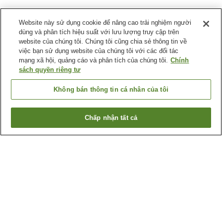
Website này sử dụng cookie để nâng cao trải nghiệm người
dùng và phân tích hiệu suất với lưu lượng truy cập trên
website của chúng tôi. Chúng tôi cũng chia sẻ thông tin về
việc bạn sử dụng website của chúng tôi với các đối tác
mạng xã hội, quảng cáo và phân tích của chúng tôi.
Chính
sách quyền riêng tư
Không bán thông tin cá nhân của tôi
Chấp nhận tất cả
Quay lại trang trước