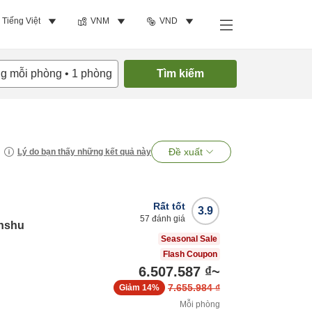
Tiếng Việt
VNM
VND
ng mỗi phòng
•
1
phòng
Tìm kiếm
Đề xuất
Lý do bạn thấy những kết quả này
Rất tốt
3.9
57
đánh giá
inshu
Seasonal Sale
Flash Coupon
6.507.587 ₫
~
7.655.984 ₫
Giảm
14%
Mỗi phòng