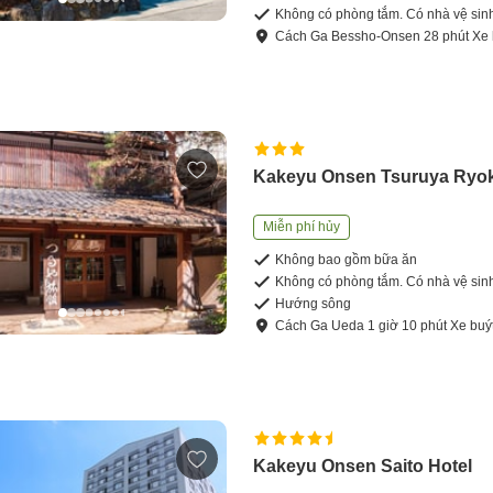
Không có phòng tắm. Có nhà vệ sin
Cách
Ga Bessho-Onsen
28
phút
Xe 
Kakeyu Onsen Tsuruya Ryo
Miễn phí hủy
Không bao gồm bữa ăn
Không có phòng tắm. Có nhà vệ sin
Hướng sông
Cách
Ga Ueda
1
giờ
10
phút
Xe buý
Kakeyu Onsen Saito Hotel