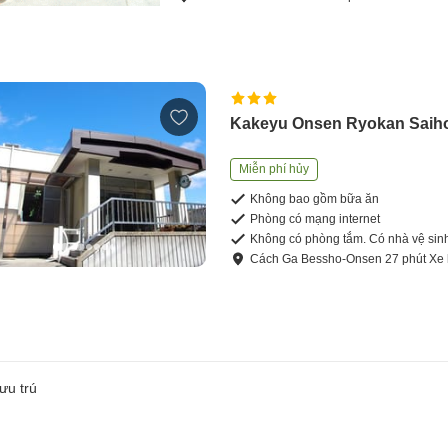
Kakeyu Onsen Ryokan Saih
Miễn phí hủy
Không bao gồm bữa ăn
Phòng có mạng internet
Không có phòng tắm. Có nhà vệ sin
Cách
Ga Bessho-Onsen
27
phút
Xe 
ưu trú