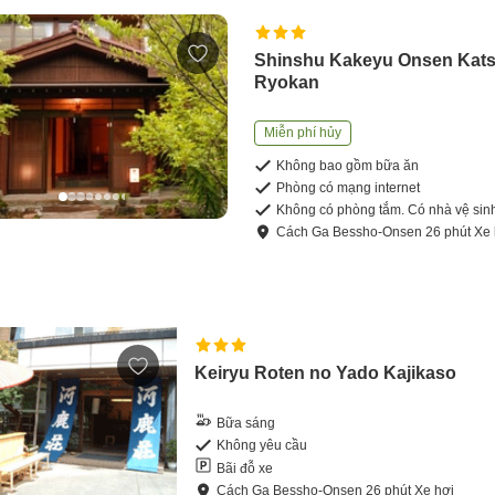
Shinshu Kakeyu Onsen Kat
Ryokan
Miễn phí hủy
Không bao gồm bữa ăn
Phòng có mạng internet
Không có phòng tắm. Có nhà vệ sin
Cách
Ga Bessho-Onsen
26
phút
Xe 
Keiryu Roten no Yado Kajikaso
Bữa sáng
Không yêu cầu
Bãi đỗ xe
Cách
Ga Bessho-Onsen
26
phút
Xe hơi