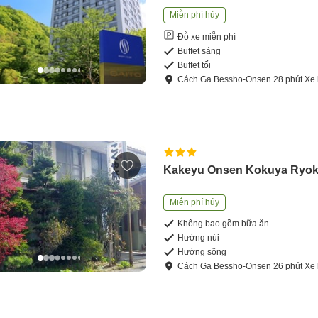
Miễn phí hủy
Đỗ xe miễn phí
Buffet sáng
Buffet tối
Cách
Ga Bessho-Onsen
28
phút
Xe 
Kakeyu Onsen Kokuya Ryo
Miễn phí hủy
Không bao gồm bữa ăn
Hướng núi
Hướng sông
Cách
Ga Bessho-Onsen
26
phút
Xe 