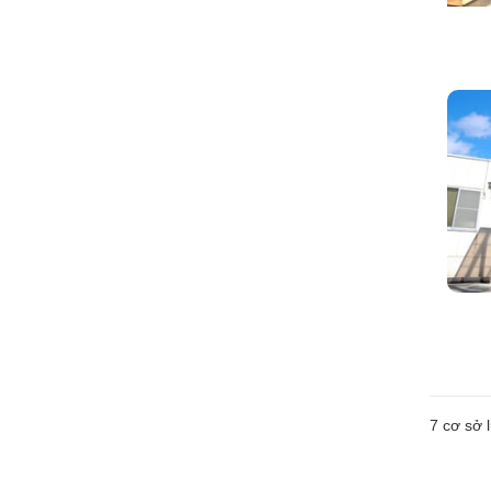
7
cơ sở l