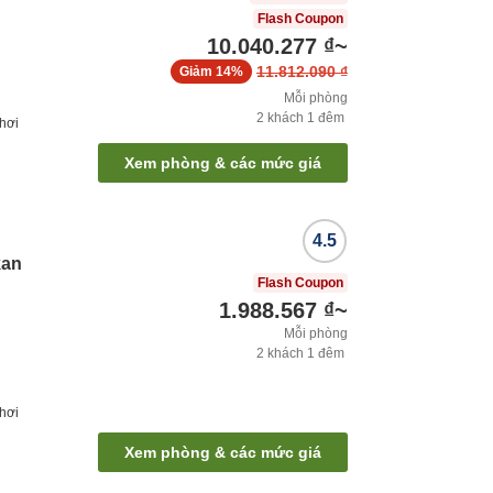
Flash Coupon
10.040.277 ₫
~
11.812.090 ₫
Giảm
14%
Mỗi phòng
2
khách
1
đêm
hơi
Xem phòng & các mức giá
4.5
kan
Flash Coupon
1.988.567 ₫
~
Mỗi phòng
2
khách
1
đêm
hơi
Xem phòng & các mức giá