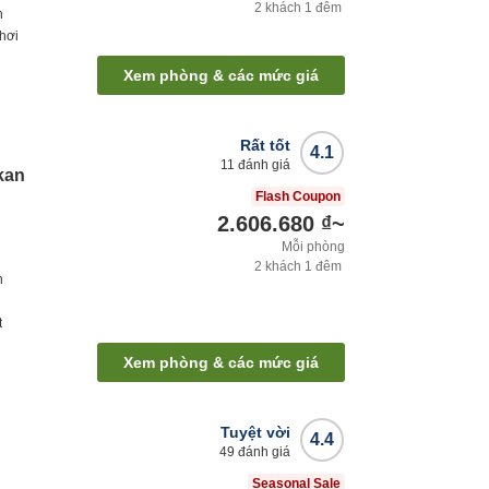
2
khách
1
đêm
h
hơi
Xem phòng & các mức giá
Rất tốt
4.1
11
đánh giá
kan
Flash Coupon
2.606.680 ₫
~
Mỗi phòng
2
khách
1
đêm
h
t
Xem phòng & các mức giá
Tuyệt vời
4.4
49
đánh giá
Seasonal Sale