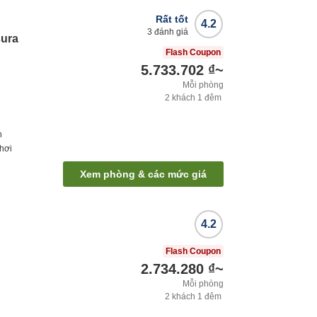
Rất tốt
4.2
3
đánh giá
sura
Flash Coupon
5.733.702 ₫
~
Mỗi phòng
2
khách
1
đêm
h
hơi
Xem phòng & các mức giá
4.2
Flash Coupon
2.734.280 ₫
~
Mỗi phòng
2
khách
1
đêm