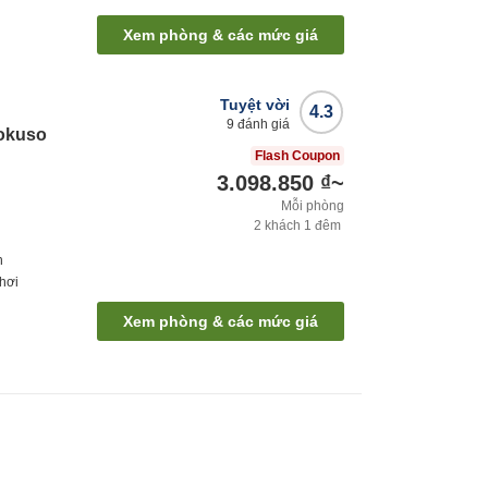
Xem phòng & các mức giá
Tuyệt vời
4.3
9
đánh giá
okuso
Flash Coupon
3.098.850 ₫
~
Mỗi phòng
2
khách
1
đêm
h
hơi
Xem phòng & các mức giá