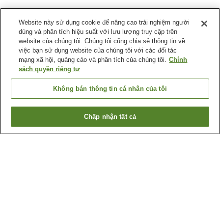
Website này sử dụng cookie để nâng cao trải nghiệm người
dùng và phân tích hiệu suất với lưu lượng truy cập trên
website của chúng tôi. Chúng tôi cũng chia sẻ thông tin về
việc bạn sử dụng website của chúng tôi với các đối tác
mạng xã hội, quảng cáo và phân tích của chúng tôi.
Chính
sách quyền riêng tư
Không bán thông tin cá nhân của tôi
Chấp nhận tất cả
Quay lại trang trước