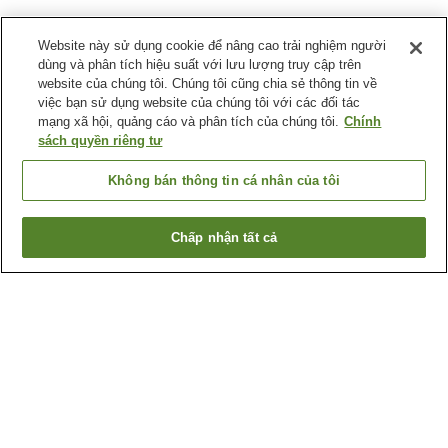
Website này sử dụng cookie để nâng cao trải nghiệm người
dùng và phân tích hiệu suất với lưu lượng truy cập trên
website của chúng tôi. Chúng tôi cũng chia sẻ thông tin về
việc bạn sử dụng website của chúng tôi với các đối tác
mạng xã hội, quảng cáo và phân tích của chúng tôi.
Chính
sách quyền riêng tư
Không bán thông tin cá nhân của tôi
Chấp nhận tất cả
Quay lại trang trước