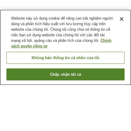
Website này sử dụng cookie để nâng cao trải nghiệm người
dùng và phân tích hiệu suất với lưu lượng truy cập trên
website của chúng tôi. Chúng tôi cũng chia sẻ thông tin về
việc bạn sử dụng website của chúng tôi với các đối tác
mạng xã hội, quảng cáo và phân tích của chúng tôi.
Chính
sách quyền riêng tư
Không bán thông tin cá nhân của tôi
Chấp nhận tất cả
Quay lại trang trước