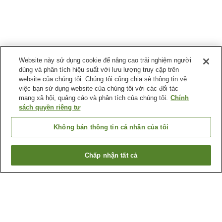
Website này sử dụng cookie để nâng cao trải nghiệm người
dùng và phân tích hiệu suất với lưu lượng truy cập trên
website của chúng tôi. Chúng tôi cũng chia sẻ thông tin về
việc bạn sử dụng website của chúng tôi với các đối tác
mạng xã hội, quảng cáo và phân tích của chúng tôi.
Chính
sách quyền riêng tư
Không bán thông tin cá nhân của tôi
Chấp nhận tất cả
Quay lại trang trước