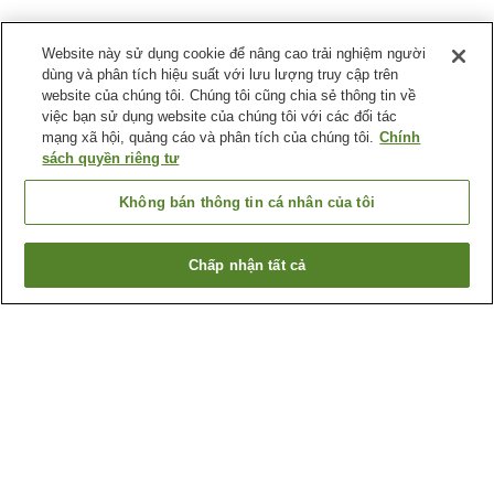
Website này sử dụng cookie để nâng cao trải nghiệm người
dùng và phân tích hiệu suất với lưu lượng truy cập trên
website của chúng tôi. Chúng tôi cũng chia sẻ thông tin về
việc bạn sử dụng website của chúng tôi với các đối tác
mạng xã hội, quảng cáo và phân tích của chúng tôi.
Chính
sách quyền riêng tư
Không bán thông tin cá nhân của tôi
Chấp nhận tất cả
Quay lại trang trước