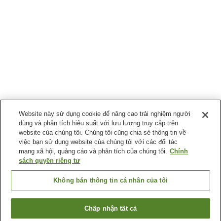
Website này sử dụng cookie để nâng cao trải nghiệm người
dùng và phân tích hiệu suất với lưu lượng truy cập trên
website của chúng tôi. Chúng tôi cũng chia sẻ thông tin về
việc bạn sử dụng website của chúng tôi với các đối tác
mạng xã hội, quảng cáo và phân tích của chúng tôi.
Chính
sách quyền riêng tư
Không bán thông tin cá nhân của tôi
Chấp nhận tất cả
Quay lại trang trước