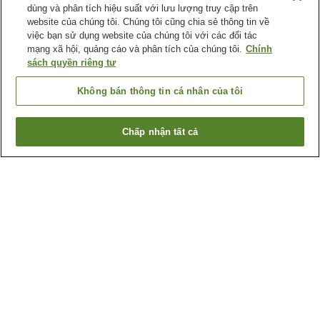
dùng và phân tích hiệu suất với lưu lượng truy cập trên
website của chúng tôi. Chúng tôi cũng chia sẻ thông tin về
việc bạn sử dụng website của chúng tôi với các đối tác
mạng xã hội, quảng cáo và phân tích của chúng tôi.
Chính
sách quyền riêng tư
Không bán thông tin cá nhân của tôi
Chấp nhận tất cả
Quay lại trang trước
2
cơ sở lưu trú
Lý do bạn thấy những kết quả này