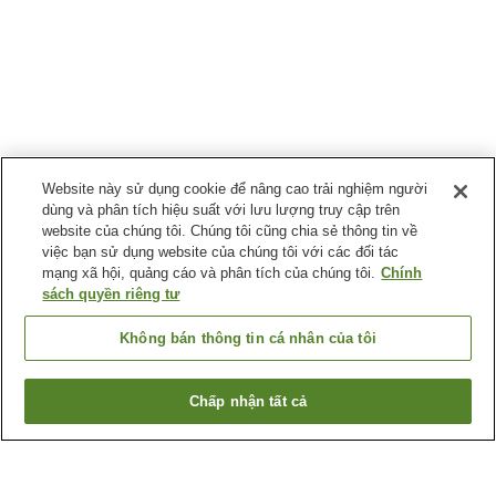
Website này sử dụng cookie để nâng cao trải nghiệm người
dùng và phân tích hiệu suất với lưu lượng truy cập trên
website của chúng tôi. Chúng tôi cũng chia sẻ thông tin về
việc bạn sử dụng website của chúng tôi với các đối tác
mạng xã hội, quảng cáo và phân tích của chúng tôi.
Chính
sách quyền riêng tư
Không bán thông tin cá nhân của tôi
Chấp nhận tất cả
Quay lại trang trước