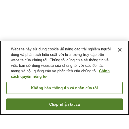
Website này sử dụng cookie để nâng cao trải nghiệm người
dùng và phân tích hiệu suất với lưu lượng truy cập trên
website của chúng tôi. Chúng tôi cũng chia sẻ thông tin về
việc bạn sử dụng website của chúng tôi với các đối tác
mạng xã hội, quảng cáo và phân tích của chúng tôi.
Chính
sách quyền riêng tư
Không bán thông tin cá nhân của tôi
Chấp nhận tất cả
Quay lại trang trước