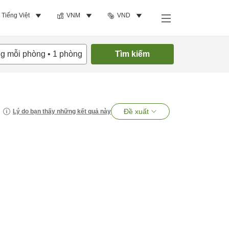
Tiếng Việt
VNM
VND
ng mỗi phòng
•
1
phòng
Tìm kiếm
Đề xuất
Lý do bạn thấy những kết quả này