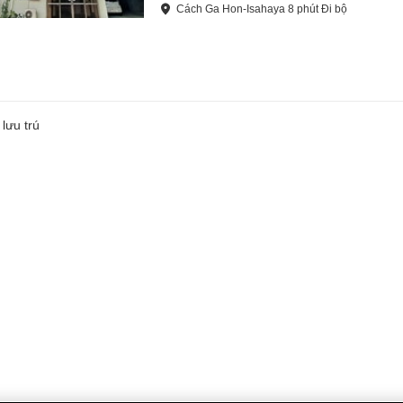
Cách
Ga Hon-Isahaya
8
phút
Đi bộ
lưu trú