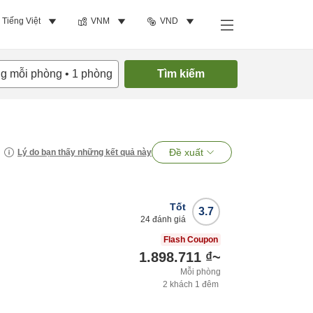
Tiếng Việt
VNM
VND
ng mỗi phòng
•
1
phòng
Tìm kiếm
Đề xuất
Lý do bạn thấy những kết quả này
Tốt
3.7
24
đánh giá
Flash Coupon
1.898.711 ₫
~
Mỗi phòng
2
khách
1
đêm