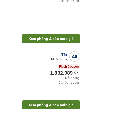
2
khách
1
đêm
Xem phòng & các mức giá
Tốt
3.8
14
đánh giá
Flash Coupon
1.832.089 ₫
~
Mỗi phòng
2
khách
1
đêm
Xem phòng & các mức giá