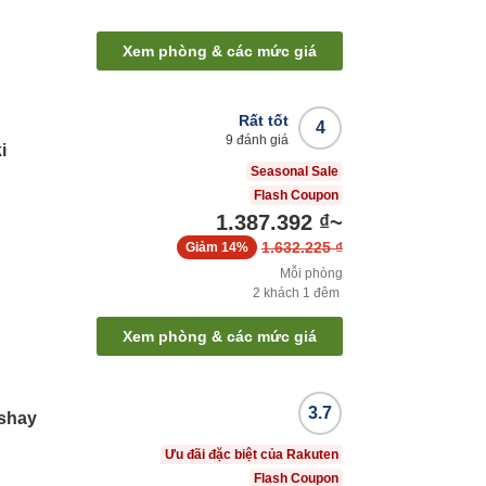
Xem phòng & các mức giá
Rất tốt
4
9
đánh giá
i
Seasonal Sale
Flash Coupon
1.387.392 ₫
~
1.632.225 ₫
Giảm
14%
Mỗi phòng
2
khách
1
đêm
Xem phòng & các mức giá
3.7
nshay
Ưu đãi đặc biệt của Rakuten
Flash Coupon