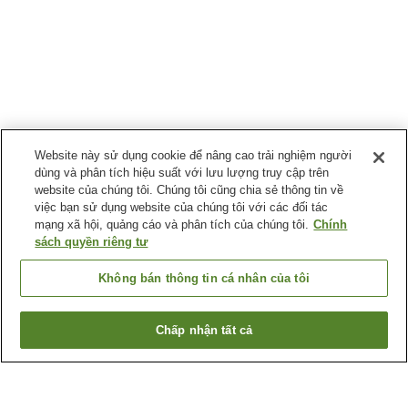
Website này sử dụng cookie để nâng cao trải nghiệm người
dùng và phân tích hiệu suất với lưu lượng truy cập trên
website của chúng tôi. Chúng tôi cũng chia sẻ thông tin về
việc bạn sử dụng website của chúng tôi với các đối tác
mạng xã hội, quảng cáo và phân tích của chúng tôi.
Chính
sách quyền riêng tư
Không bán thông tin cá nhân của tôi
Chấp nhận tất cả
Quay lại trang trước