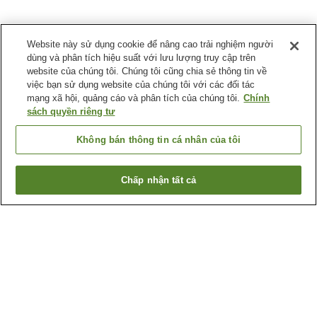
Website này sử dụng cookie để nâng cao trải nghiệm người
dùng và phân tích hiệu suất với lưu lượng truy cập trên
website của chúng tôi. Chúng tôi cũng chia sẻ thông tin về
việc bạn sử dụng website của chúng tôi với các đối tác
mạng xã hội, quảng cáo và phân tích của chúng tôi.
Chính
sách quyền riêng tư
Không bán thông tin cá nhân của tôi
Chấp nhận tất cả
Quay lại trang trước