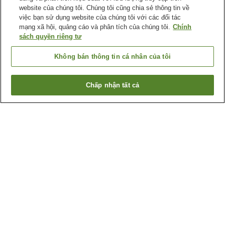
website của chúng tôi. Chúng tôi cũng chia sẻ thông tin về
việc bạn sử dụng website của chúng tôi với các đối tác
mạng xã hội, quảng cáo và phân tích của chúng tôi.
Chính
sách quyền riêng tư
Không bán thông tin cá nhân của tôi
Chấp nhận tất cả
Quay lại trang trước
61
cơ sở lưu trú
Lý do bạn thấy những kết quả này