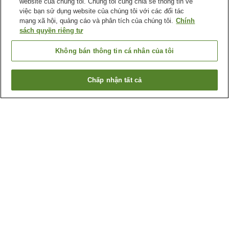
website của chúng tôi. Chúng tôi cũng chia sẻ thông tin về
việc bạn sử dụng website của chúng tôi với các đối tác
mạng xã hội, quảng cáo và phân tích của chúng tôi.
Chính
sách quyền riêng tư
Không bán thông tin cá nhân của tôi
Chấp nhận tất cả
Quay lại trang trước
50
cơ sở lưu trú
Lý do bạn thấy những kết quả này