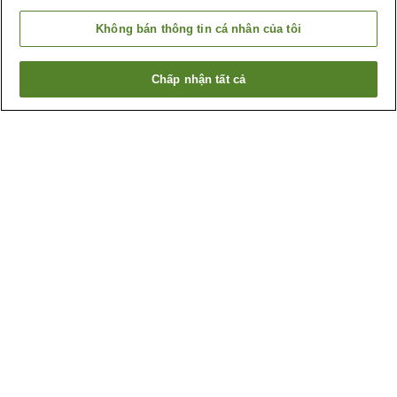
Không bán thông tin cá nhân của tôi
Chấp nhận tất cả
Quay lại trang trước
10
cơ sở lưu trú
Lý do bạn thấy những kết quả này