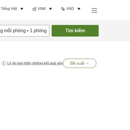
Tiếng Việt
VNM
VND
ng mỗi phòng
•
1
phòng
Tìm kiếm
Đề xuất
Lý do bạn thấy những kết quả này