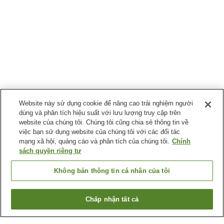
Website này sử dụng cookie để nâng cao trải nghiệm người
dùng và phân tích hiệu suất với lưu lượng truy cập trên
website của chúng tôi. Chúng tôi cũng chia sẻ thông tin về
việc bạn sử dụng website của chúng tôi với các đối tác
mạng xã hội, quảng cáo và phân tích của chúng tôi.
Chính
sách quyền riêng tư
Không bán thông tin cá nhân của tôi
Chấp nhận tất cả
Quay lại trang trước