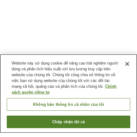
Website này sử dụng cookie để nâng cao trải nghiệm người
dùng và phân tích hiệu suất với lưu lượng truy cập trên
website của chúng tôi. Chúng tôi cũng chia sẻ thông tin về
việc bạn sử dụng website của chúng tôi với các đối tác
mạng xã hội, quảng cáo và phân tích của chúng tôi.
Chính
sách quyền riêng tư
Không bán thông tin cá nhân của tôi
Chấp nhận tất cả
Quay lại trang trước