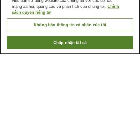
việc bạn sử dụng website của chúng tôi với các đối tác
mạng xã hội, quảng cáo và phân tích của chúng tôi.
Chính
sách quyền riêng tư
Không bán thông tin cá nhân của tôi
Chấp nhận tất cả
Quay lại trang trước
15
cơ sở lưu trú
Lý do bạn thấy những kết quả này