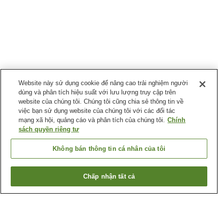
Website này sử dụng cookie để nâng cao trải nghiệm người
dùng và phân tích hiệu suất với lưu lượng truy cập trên
website của chúng tôi. Chúng tôi cũng chia sẻ thông tin về
việc bạn sử dụng website của chúng tôi với các đối tác
mạng xã hội, quảng cáo và phân tích của chúng tôi.
Chính
sách quyền riêng tư
Không bán thông tin cá nhân của tôi
Chấp nhận tất cả
Quay lại trang trước