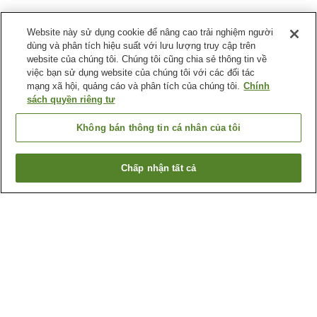
Website này sử dụng cookie để nâng cao trải nghiệm người
dùng và phân tích hiệu suất với lưu lượng truy cập trên
website của chúng tôi. Chúng tôi cũng chia sẻ thông tin về
việc bạn sử dụng website của chúng tôi với các đối tác
mạng xã hội, quảng cáo và phân tích của chúng tôi.
Chính
sách quyền riêng tư
Không bán thông tin cá nhân của tôi
Chấp nhận tất cả
Quay lại trang trước